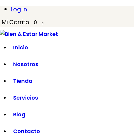
INICIO
Log in
Mi Carrito
0
NOSOTROS
0
Bien & Estar Market
TIENDA
Inicio
SERVICIOS
Nosotros
BLOG
Tienda
CONTACTO
Servicios
Blog
Contacto