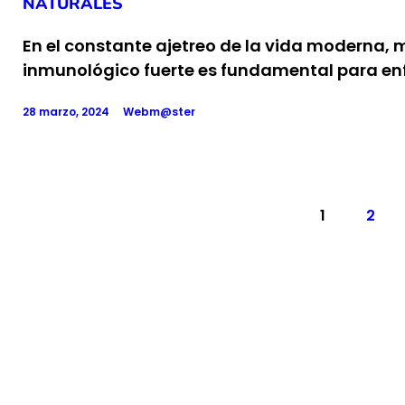
NATURALES
En el constante ajetreo de la vida moderna,
inmunológico fuerte es fundamental para enf
28 marzo, 2024
Webm@ster
Paginación de entradas
PAGE
1
PAGE
2