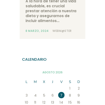
A la hora de tener una vida
saludable, es crucial
prestar atención a nuestra
dieta y asegurarnos de
incluir alimentos…
8 MARZO, 2024
WEBM@STER
CALENDARIO
AGOSTO 2026
L
M
X
J
V
S
D
1
2
3
4
5
6
7
8
9
10
11
12
13
14
15
16