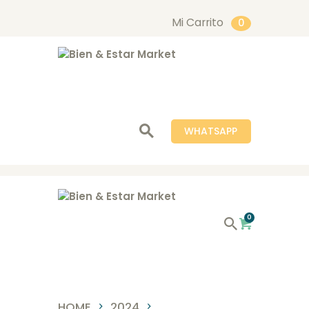
Mi Carrito
0
Bien & Estar Market
INICIO
NOSOTROS
WHATSAPP
TIENDA
SERVICIOS
BLOG
CONTACTO
0
HOME
2024