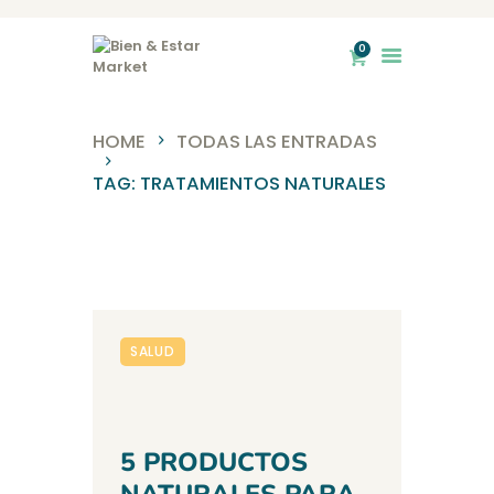
0
Bien & Estar Market
HOME
TODAS LAS ENTRADAS
INICIO
TAG: TRATAMIENTOS NATURALES
NOSOTROS
TIENDA
SERVICIOS
BLOG
CONTACTO
SALUD
5 PRODUCTOS