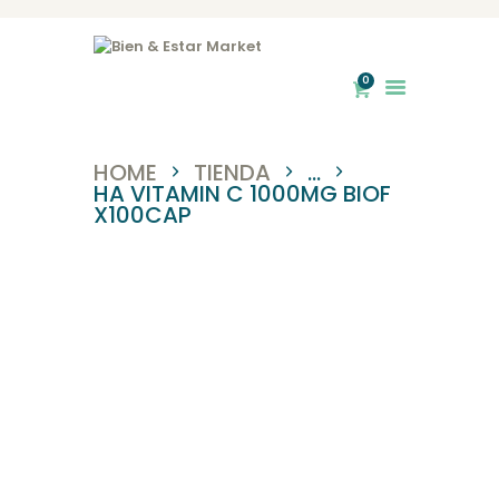
INICIO
NOSOTROS
0
Bien & Estar Market
TIENDA
HOME
TIENDA
...
HA VITAMIN C 1000MG BIOF
X100CAP
SERVICIOS
BLOG
CONTACTO