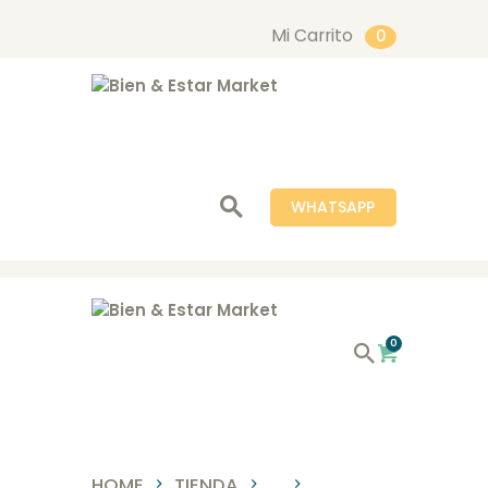
Mi Carrito
0
Bien & Estar Market
INICIO
NOSOTROS
WHATSAPP
TIENDA
SERVICIOS
BLOG
CONTACTO
0
HOME
TIENDA
...