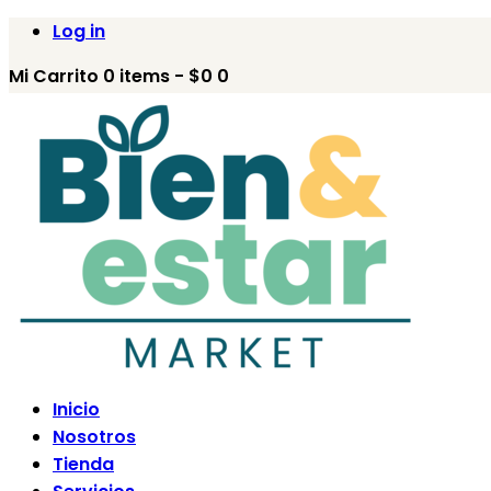
Log in
Mi Carrito
0
items -
$0
0
Inicio
Nosotros
Tienda