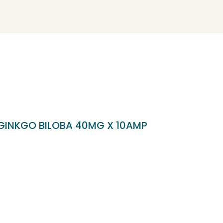
NICIO
OSOTROS
Bien & Estar Market
IENDA
ERVICIOS
 GINKGO BILOBA 40MG X 10AMP
LOG
ONTACTO