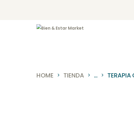
I
N
T
S
HOME
TIENDA
...
TERAPIA
B
C