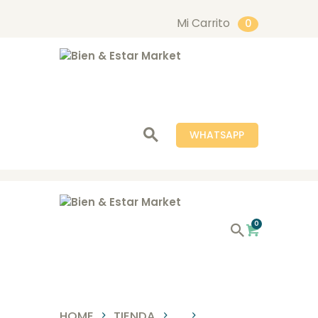
Mi Carrito
0
Bien & Estar Market
INICIO
NOSOTROS
WHATSAPP
TIENDA
SERVICIOS
BLOG
CONTACTO
0
HOME
TIENDA
...