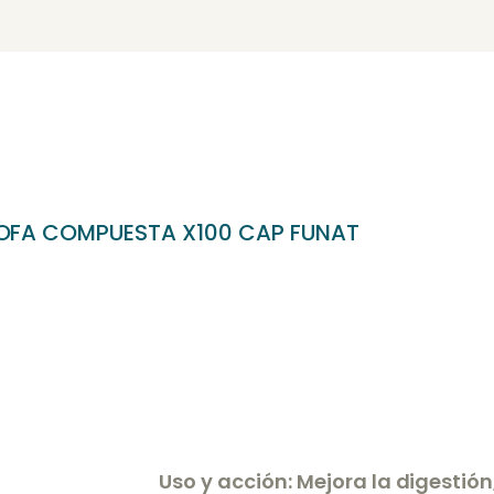
NICIO
OSOTROS
Bien & Estar Market
IENDA
ERVICIOS
FA COMPUESTA X100 CAP FUNAT
LOG
ONTACTO
Uso y acción: Mejora la digestió