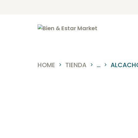
I
N
T
S
HOME
TIENDA
...
ALCACHO
B
C