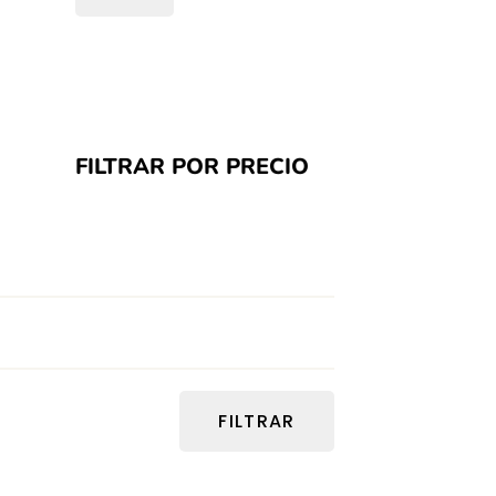
FILTRAR POR PRECIO
Precio máximo
Precio mínimo
FILTRAR