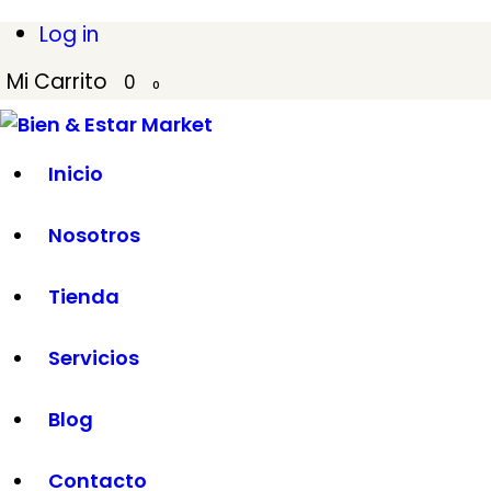
INICIO
Log in
Mi Carrito
0
NOSOTROS
0
Bien & Estar Market
TIENDA
Inicio
SERVICIOS
Nosotros
BLOG
Tienda
CONTACTO
Servicios
Blog
Contacto